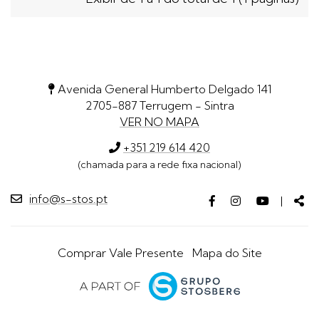
Avenida General Humberto Delgado 141
2705-887 Terrugem - Sintra
VER NO MAPA
+351 219 614 420
(chamada para a rede fixa nacional)
info@s-stos.pt
Facebook
Instagram
Youtube
Par
|
page
page
page
Comprar Vale Presente
Mapa do Site