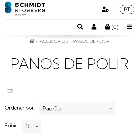
Área
Idioma
Portu
PT
Profissional
Pesquisa
Conta
(
0
)
de
ACESSÓRIOS
PANOS DE POLIR
cliente
PANOS DE POLIR
Filtros:
Ordenar por:
Exibir: