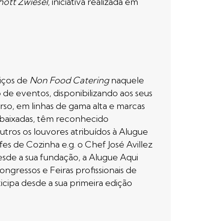
hott Zwiesel
, iniciativa realizada em
iços de
Non Food Catering
naquele
 de eventos, disponibilizando aos seus
erso, em linhas de gama alta e marcas
mbaixadas, têm reconhecido
tros os louvores atribuídos à Alugue
es de Cozinha e.g. o Chef José Avillez
esde a sua fundação, a Alugue Aqui
gressos e Feiras profissionais de
cipa desde a sua primeira edição