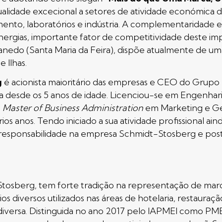
ualidade excecional a setores de atividade económica 
ento, laboratórios e indústria. A complementaridade en
inergias, importante fator de competitividade deste 
 Canedo (Santa Maria da Feira), dispõe atualmente de u
 Ilhas.
g
é acionista maioritário das empresas e CEO do Grupo 
a desde os 5 anos de idade. Licenciou-se em Engenha
o
Master of Business Administration
em Marketing e Ges
os anos. Tendo iniciado a sua atividade profissional 
 responsabilidade na empresa Schmidt-Stosberg e pos
sberg, tem forte tradição na representação de marca
 diversos utilizados nas áreas de hotelaria, restauraçã
a diversa. Distinguida no ano 2017 pelo IAPMEI como PME