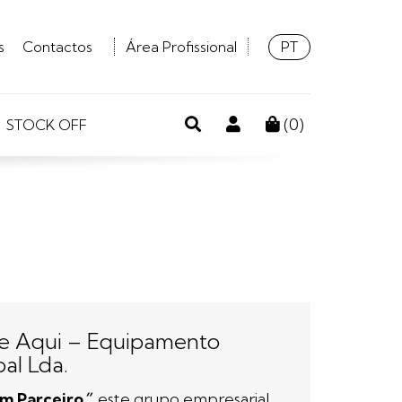
Idioma:
Português
PT
s
Contactos
Área Profissional
Pesquisa
Conta
(
0
)
STOCK OFF
de
cliente
ue Aqui – Equipamento
oal Lda.
m Parceiro
”
, este grupo empresarial