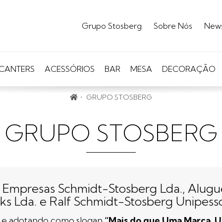
Grupo Stosberg
Sobre Nós
New
CANTERS
ACESSÓRIOS
BAR
MESA
DECORAÇÃO
GRUPO STOSBERG
GRUPO STOSBERG
s Empresas Schmidt-Stosberg Lda., Alug
inks Lda. e Ralf Schmidt-Stosberg Unipess
 e adotando como slogan
“Mais do que Uma Marca, U