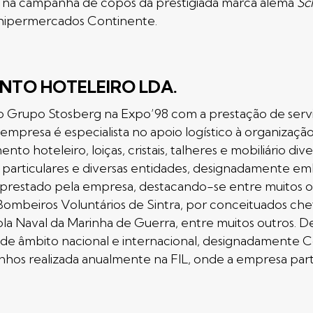
 na campanha de copos da prestigiada marca alemã
Sc
hipermercados Continente.
NTO HOTELEIRO LDA.
o Grupo Stosberg na Expo’98 com a prestação de serv
empresa é especialista no apoio logístico à organização
to hoteleiro, loiças, cristais, talheres e mobiliário div
s particulares e diversas entidades, designadamente e
prestado pela empresa, destacando-se entre muitos ou
Bombeiros Voluntários de Sintra, por conceituados chef
la Naval da Marinha de Guerra, entre muitos outros. D
e âmbito nacional e internacional, designadamente Con
nhos realizada anualmente na FIL, onde a empresa parti