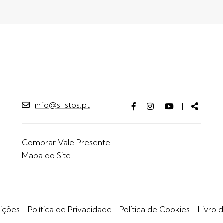
info@s-stos.pt
Facebook
Instagram
Youtube
Partilh
|
page
page
page
Comprar Vale Presente
Mapa do Site
ições
Política de Privacidade
Política de Cookies
Livro 