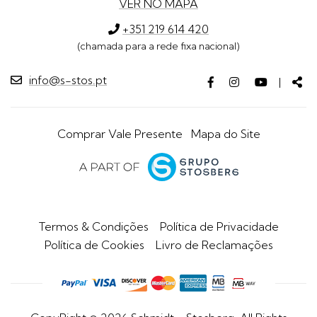
VER NO MAPA
+351 219 614 420
(chamada para a rede fixa nacional)
info@s-stos.pt
Facebook
Instagram
Youtube
Par
|
page
page
page
Comprar Vale Presente
Mapa do Site
Termos & Condições
Política de Privacidade
Política de Cookies
Livro de Reclamações