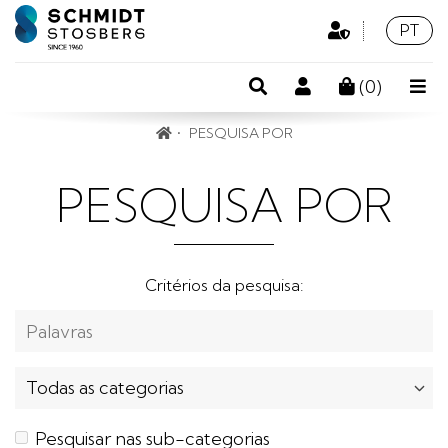
Área
Idioma
Portu
PT
Profissional
Pesquisa
Conta
(
0
)
de
PESQUISA POR
cliente
PESQUISA POR
Critérios da pesquisa:
Pesquisar nas sub-categorias