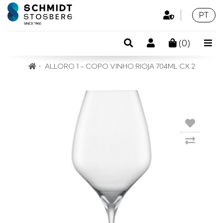
Área
Idioma
Portu
PT
Profissional
Pesquisa
Conta
(
0
)
de
ALLORO 1 - COPO VINHO RIOJA 704ML CX 2
cliente