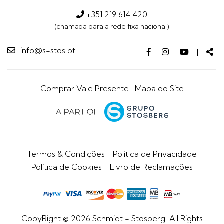
+351 219 614 420
(chamada para a rede fixa nacional)
info@s-stos.pt
Facebook
Instagram
Youtube
Par
|
page
page
page
Comprar Vale Presente
Mapa do Site
Termos & Condições
Política de Privacidade
Política de Cookies
Livro de Reclamações
CopyRight © 2026 Schmidt - Stosberg. All Rights