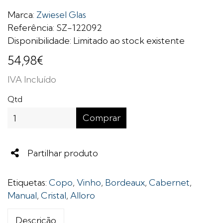
Marca:
Zwiesel Glas
Referência: SZ-122092
Disponibilidade: Limitado ao stock existente
54,98€
IVA Incluído
Qtd
Comprar
Share
Partilhar produto
Etiquetas:
Copo
,
Vinho
,
Bordeaux
,
Cabernet
,
Manual
,
Cristal
,
Alloro
Descrição