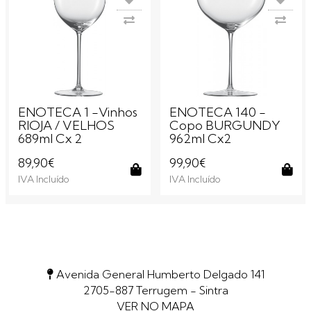
ENOTECA 1 -Vinhos
ENOTECA 140 -
RIOJA / VELHOS
Copo BURGUNDY
689ml Cx 2
962ml Cx2
89,90€
99,90€
IVA Incluído
IVA Incluído
Comprar
Com
Avenida General Humberto Delgado 141
2705-887 Terrugem - Sintra
VER NO MAPA