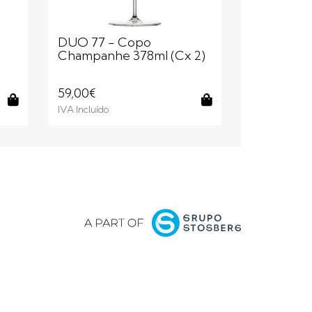
DUO 77 - Copo
AIR 0 - C
Champanhe 378ml (Cx 2)
Branco 
420ml (Cx
59,00€
10,
15,00€
IVA Incluído
IVA Incluído
Comprar
Comprar
ar