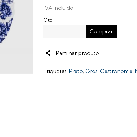
IVA Incluído
Qtd
Comprar
Share
Partilhar produto
Etiquetas:
Prato
,
Grés
,
Gastronomia
,