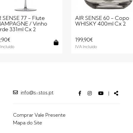
R SENSE 77 - Flute
AIR SENSE 60 - Copo
AMPAGNE / Vinho
WHISKY 400ml Cx 2
rde 331ml Cx 2
9,90€
199,90€
Incluído
IVA Incluído
Comprar
info@s-stos.pt
Facebook
Instagram
Youtube
Partilh
|
page
page
page
Comprar Vale Presente
Mapa do Site