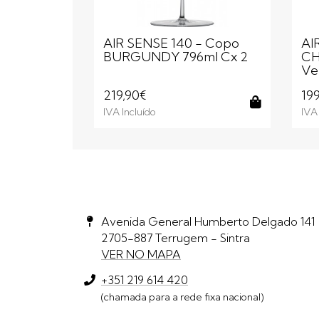
AIR SENSE 140 - Copo
AI
BURGUNDY 796ml Cx 2
CH
Ve
219,90€
19
IVA Incluído
IVA 
Comprar
Avenida General Humberto Delgado 141
2705-887 Terrugem - Sintra
VER NO MAPA
+351 219 614 420
(chamada para a rede fixa nacional)