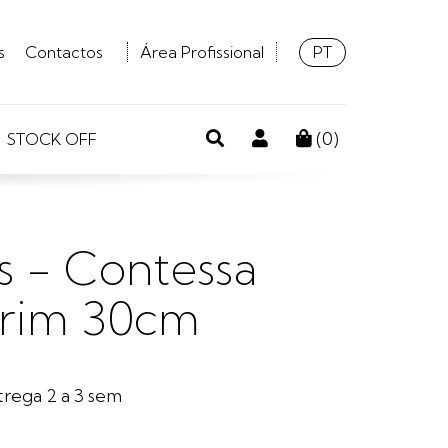
Idioma:
Português
PT
s
Contactos
Área Profissional
Pesquisa
Conta
(
0
)
STOCK OFF
de
cliente
s - Contessa
h rim 30cm
rega 2 a 3 sem