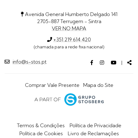
Avenida General Humberto Delgado 141
2705-887 Terrugem - Sintra
VER NO MAPA
+351 219 614 420
(chamada para a rede fixa nacional)
info@s-stos.pt
Facebook
Instagram
Youtube
Par
|
page
page
page
Comprar Vale Presente
Mapa do Site
Termos & Condições
Política de Privacidade
Política de Cookies
Livro de Reclamações