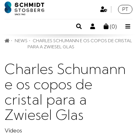
Área
Idioma
Portu
PT
Profissional
Pesquisa
Conta
(
0
)
de
NEWS
CHARLES SCHUMANN E OS COPOS DE CRISTAL
cliente
PARA A ZWIESEL GLAS
Charles Schumann
e os copos de
cristal para a
Zwiesel Glas
Vídeos