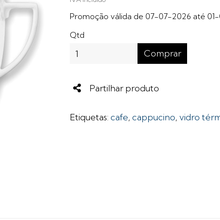
Promoção válida de 07-07-2026 até 01
Qtd
Comprar
Share
Partilhar produto
Etiquetas:
cafe
,
cappucino
,
vidro tér