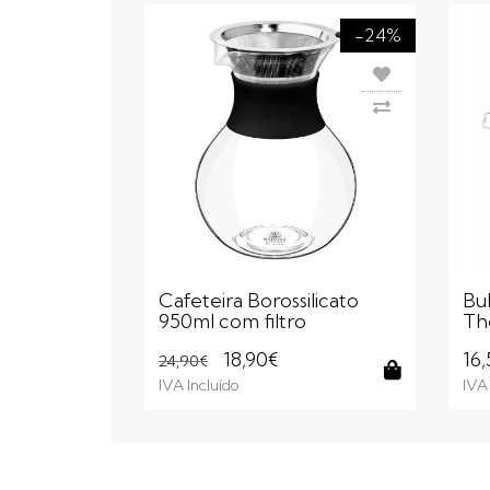
-24%
Cafeteira Borossilicato
Bu
950ml com filtro
Th
18,90€
16
24,90€
IVA Incluído
IVA 
Comprar