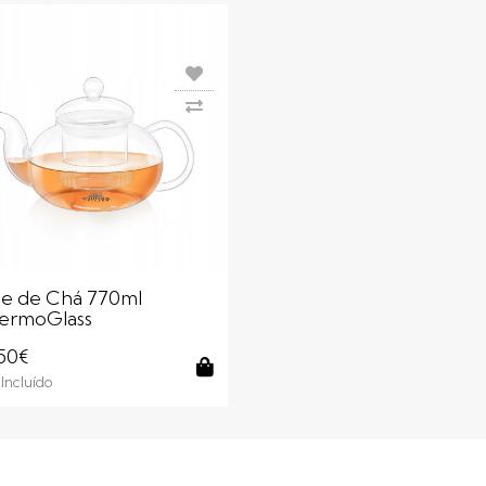
le de Chá 770ml
ermoGlass
,50€
Incluído
Comprar