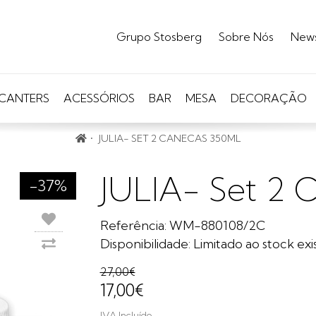
Grupo Stosberg
Sobre Nós
New
CANTERS
ACESSÓRIOS
BAR
MESA
DECORAÇÃO
JULIA- SET 2 CANECAS 350ML
JULIA- Set 2 
-37%
Referência: WM-880108/2C
Disponibilidade: Limitado ao stock ex
27,00€
17,00€
IVA Incluído