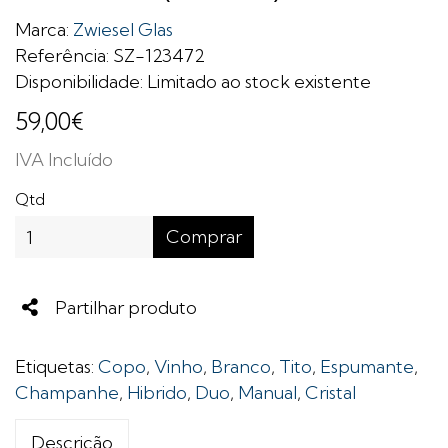
Marca:
Zwiesel Glas
Referência: SZ-123472
Disponibilidade: Limitado ao stock existente
59,00€
IVA Incluído
Qtd
Comprar
Share
Partilhar produto
Etiquetas:
Copo
,
Vinho
,
Branco
,
Tito
,
Espumante
,
Champanhe
,
Hibrido
,
Duo
,
Manual
,
Cristal
Descrição