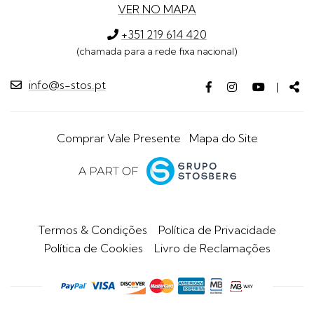
VER NO MAPA
+351 219 614 420
(chamada para a rede fixa nacional)
info@s-stos.pt
Facebook
Instagram
Youtube
Par
|
page
page
page
Comprar Vale Presente
Mapa do Site
Termos & Condições
Política de Privacidade
Política de Cookies
Livro de Reclamações