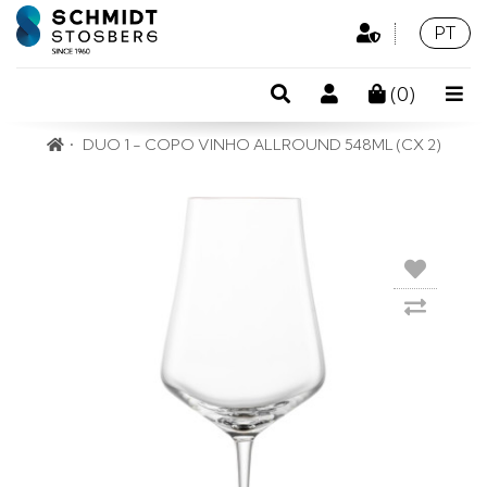
Área
Idioma
Portu
PT
Profissional
Pesquisa
Conta
(
0
)
de
DUO 1 - COPO VINHO ALLROUND 548ML (CX 2)
cliente