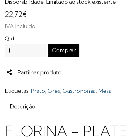
Disponibilidade: Limitado ao stock existente
22,72€
IVA Incluído
Qtd
Comprar
Share
Partilhar produto
Etiquetas:
Prato
,
Grés
,
Gastronomia
,
Mesa
Descrição
FLORINA - PLATE