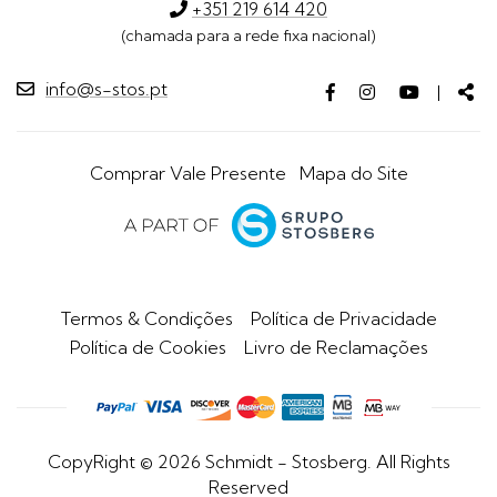
+351 219 614 420
(chamada para a rede fixa nacional)
info@s-stos.pt
Facebook
Instagram
Youtube
Par
|
page
page
page
Comprar Vale Presente
Mapa do Site
Termos & Condições
Política de Privacidade
Política de Cookies
Livro de Reclamações
CopyRight © 2026 Schmidt - Stosberg. All Rights
Reserved