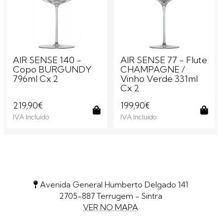
AIR SENSE 140 -
AIR SENSE 77 - Flute
Copo BURGUNDY
CHAMPAGNE /
796ml Cx 2
Vinho Verde 331ml
Cx 2
219,90€
199,90€
IVA Incluído
IVA Incluído
Comprar
Com
Avenida General Humberto Delgado 141
2705-887 Terrugem - Sintra
VER NO MAPA