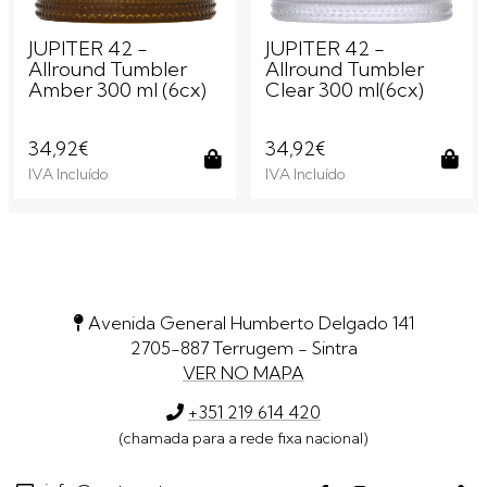
JUPITER 42 -
JUPITER 42 -
Allround Tumbler
Allround Tumbler
Amber 300 ml (6cx)
Clear 300 ml(6cx)
34,92€
34,92€
IVA Incluído
IVA Incluído
Comprar
Com
Avenida General Humberto Delgado 141
2705-887 Terrugem - Sintra
VER NO MAPA
+351 219 614 420
(chamada para a rede fixa nacional)