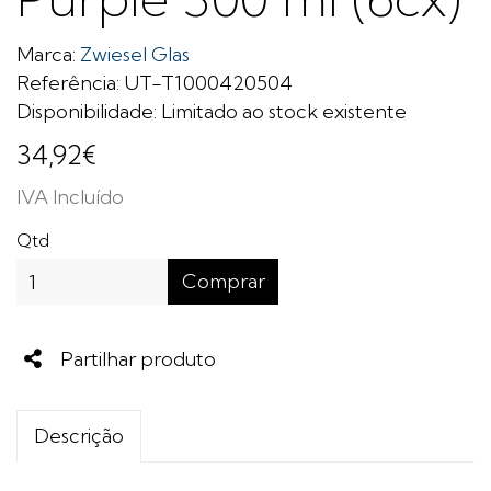
Marca:
Zwiesel Glas
Referência: UT-T1000420504
Disponibilidade: Limitado ao stock existente
34,92€
IVA Incluído
Qtd
Comprar
Share
Partilhar produto
Descrição