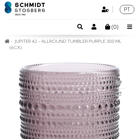
Área
Idioma
Portu
PT
Profissional
Pesquisa
Conta
(
0
)
de
JUPITER 42 - ALLROUND TUMBLER PURPLE 300 ML
cliente
(6CX)