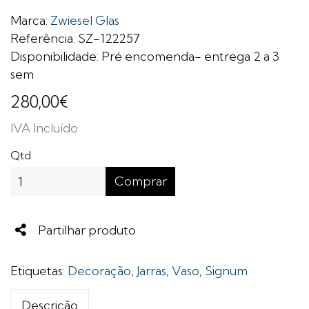
Marca:
Zwiesel Glas
Referência: SZ-122257
Disponibilidade: Pré encomenda- entrega 2 a 3
sem
280,00€
IVA Incluído
Qtd
Comprar
Share
Partilhar produto
Etiquetas:
Decoração
,
Jarras
,
Vaso
,
Signum
Descrição