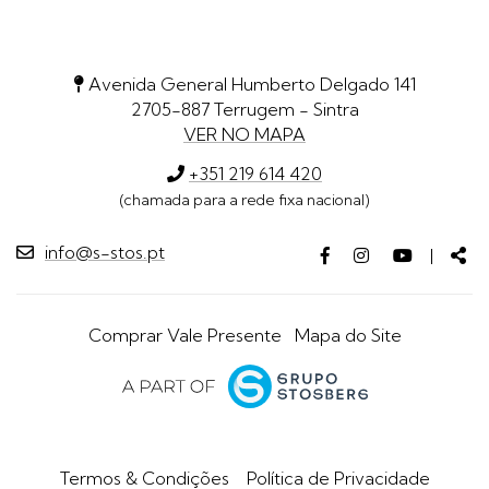
Avenida General Humberto Delgado 141
2705-887 Terrugem - Sintra
VER NO MAPA
+351 219 614 420
(chamada para a rede fixa nacional)
info@s-stos.pt
Facebook
Instagram
Youtube
Par
|
page
page
page
Comprar Vale Presente
Mapa do Site
Termos & Condições
Política de Privacidade