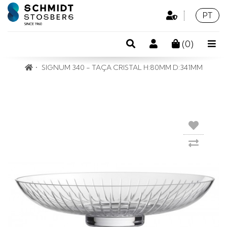
Área
Idioma
Portu
PT
Profissional
Pesquisa
Conta
(
0
)
de
SIGNUM 340 - TAÇA CRISTAL H:80MM D:341MM
cliente