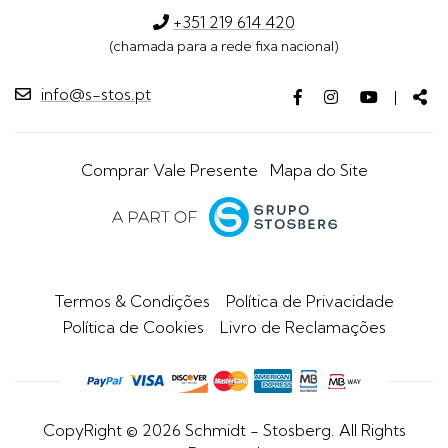
+351 219 614 420
(chamada para a rede fixa nacional)
info@s-stos.pt
Facebook
Instagram
Youtube
Par
|
page
page
page
Comprar Vale Presente
Mapa do Site
Termos & Condições
Política de Privacidade
Política de Cookies
Livro de Reclamações
CopyRight © 2026 Schmidt - Stosberg. All Rights