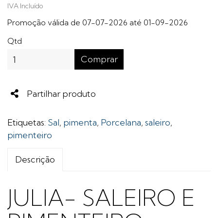
IVA Incluído
Promoção válida de 07-07-2026 até 01-09-2026
Qtd
Comprar
Share
Partilhar produto
Etiquetas:
Sal
,
pimenta
,
Porcelana
,
saleiro
,
pimenteiro
Descrição
JULIA- SALEIRO E