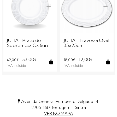
JULIA- Prato de
JULIA- Travessa Oval
Sobremesa Cx 6un
35x25cm
33,00€
12,00€
42,00€
18,00€
IVA Incluído
IVA Incluído
Comprar
Com
Avenida General Humberto Delgado 141
2705-887 Terrugem - Sintra
VER NO MAPA