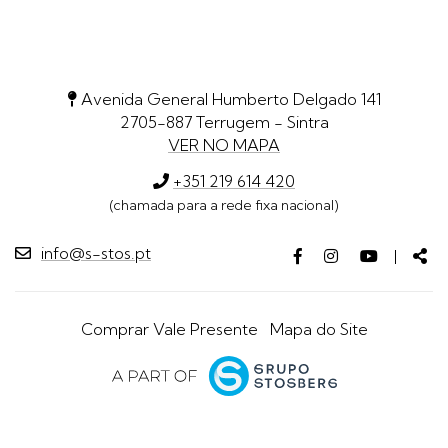
Avenida General Humberto Delgado 141
2705-887 Terrugem - Sintra
VER NO MAPA
+351 219 614 420
(chamada para a rede fixa nacional)
info@s-stos.pt
Facebook
Instagram
Youtube
Par
|
page
page
page
Comprar Vale Presente
Mapa do Site