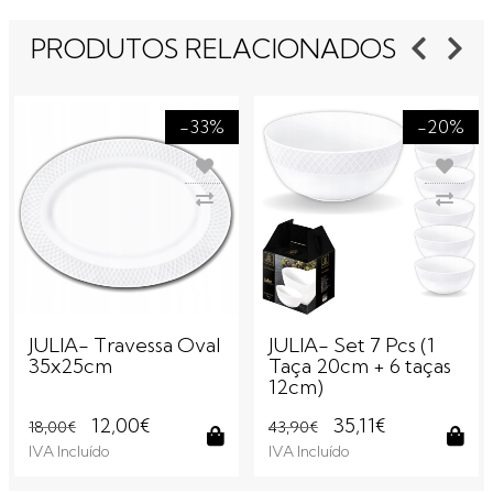
PRODUTOS RELACIONADOS
-33%
-20%
JULIA- Travessa Oval
JULIA- Set 7 Pcs (1
35x25cm
Taça 20cm + 6 taças
12cm)
12,00€
35,11€
18,00€
43,90€
IVA Incluído
IVA Incluído
Comprar
Com